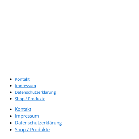
Osmoseanlage
Mineralien im Wasser
|
|
Osmosewasser
|
|
Osmoseanlage selber bauen
Outdoor Wasserfilter
|
|
PI-Power Compact
Strukturiertes Wasser
|
|
Schadstoffe entfernen
|
|
Trinkwasser filtern
Trinkwasseranalyse
Trinkwasser im Urlaub
|
Trinkwasser
Wasser beleben
Schadstoffe
|
|
|
Umkehrosmose
Wasser energetisieren
Wasserfilter
|
|
|
|
Wasserfilter mobil
Wasserfilter Vergleich
Wohnmobil
|
Kontakt
Impressum
Datenschutzerklärung
Shop / Produkte
Kontakt
Impressum
Datenschutzerklärung
Shop / Produkte