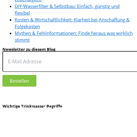
DIY-Wasserfilter & Selbstbau: Einfach, günstig und
flexibel
Kosten & Wirtschaftlichkeit: Klarheit bei Anschaffung &
Folgekosten
Mythen & Fehlinformationen: Finde heraus was wirklich
stimmt
Newsletter zu diesem Blog
Ja, ich möchte regelmäßig aktuelle Informationen zu Inhalten und Produkten von
www.lebendiges-trinkwasser.de per E-Mail erhalten. In jedem Newsletter gibt es
einen Link, mit dem der Newsletter wieder abbestellt werden kann. Ausführliche
Informationen zur Verarbeitung deiner Daten gibt es in der
Datenschutzerklärung
.
Wichtige Trinkwasser Begriffe
Aquamichel Mini
|
|
Alladin Karaffe
Basisches
DIY
|
|
|
Destilliertes Wasser
Wasser
Filterwechsel &
Gesundheit und Trinkwasser
|
|
Wartung
|
|
Keime im Wasser
Mikroplastik im Wasser