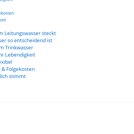
ekosten
mmt
em Leitungswasser steckt
r so entscheidend ist
em Trinkwasser
r Lebendigkeit
exibel
g & Folgekosten
lich stimmt
ebendiges-trinkwasser.de per E-Mail erhalten. In jedem Newsletter gibt es einen Link