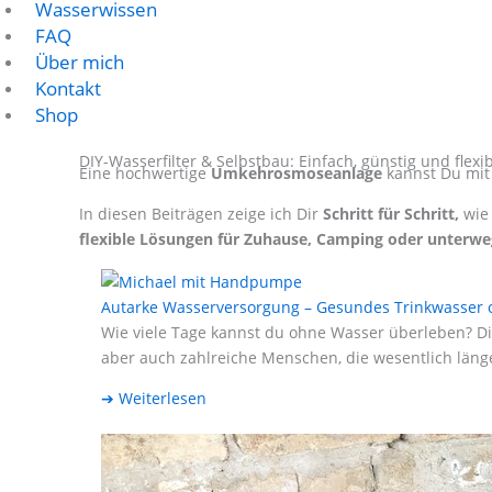
Wasserwissen
FAQ
Über mich
Kontakt
Shop
DIY-Wasserfilter & Selbstbau: Einfach, günstig und flexi
Eine hochwertige
Umkehrosmoseanlage
kannst Du mit 
In diesen Beiträgen zeige ich Dir
Schritt für Schritt,
wie 
flexible Lösungen für Zuhause, Camping oder unterwe
Autarke Wasserversorgung – Gesundes Trinkwasser 
Wie viele Tage kannst du ohne Wasser überleben? Die
aber auch zahlreiche Menschen, die wesentlich läng
➔ Weiterlesen