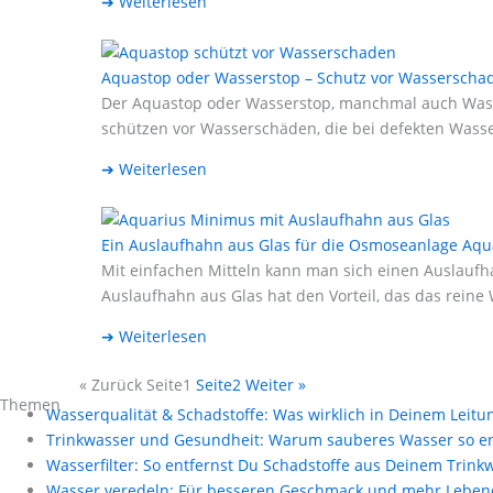
➔ Weiterlesen
Aquastop oder Wasserstop – Schutz vor Wasserscha
Der Aquastop oder Wasserstop, manchmal auch Wasse
schützen vor Wasserschäden, die bei defekten Wass
➔ Weiterlesen
Ein Auslaufhahn aus Glas für die Osmoseanlage Aq
Mit einfachen Mitteln kann man sich einen Auslauf
Auslaufhahn aus Glas hat den Vorteil, das das rein
➔ Weiterlesen
« Zurück
Seite
1
Seite
2
Weiter »
Themen
Wasserqualität & Schadstoffe: Was wirklich in Deinem Leitu
Trinkwasser und Gesundheit: Warum sauberes Wasser so en
Wasserfilter: So entfernst Du Schadstoffe aus Deinem Trink
Wasser veredeln: Für besseren Geschmack und mehr Lebend