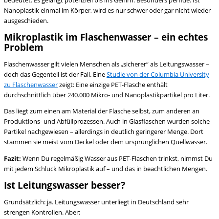
bedeutet: Es gelangt potenziell bis ins Gehirn. Besonders perfide: Ist
Nanoplastik einmal im Körper, wird es nur schwer oder gar nicht wieder
ausgeschieden.
Mikroplastik im Flaschenwasser – ein echtes
Problem
Flaschenwasser gilt vielen Menschen als „sicherer“ als Leitungswasser –
doch das Gegenteil ist der Fall. Eine
Studie von der Columbia University
zu Flaschenwasser
zeigt: Eine einzige PET-Flasche enthält
durchschnittlich über 240.000 Mikro- und Nanoplastikpartikel pro Liter.
Das liegt zum einen am Material der Flasche selbst, zum anderen an
Produktions- und Abfüllprozessen. Auch in Glasflaschen wurden solche
Partikel nachgewiesen – allerdings in deutlich geringerer Menge. Dort
stammen sie meist vom Deckel oder dem ursprünglichen Quellwasser.
Fazit:
Wenn Du regelmäßig Wasser aus PET-Flaschen trinkst, nimmst Du
mit jedem Schluck Mikroplastik auf – und das in beachtlichen Mengen.
Ist Leitungswasser besser?
Grundsätzlich: ja. Leitungswasser unterliegt in Deutschland sehr
strengen Kontrollen. Aber: