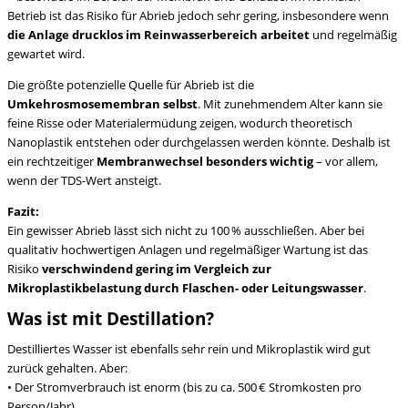
Betrieb ist das Risiko für Abrieb jedoch sehr gering, insbesondere wenn
die Anlage drucklos im Reinwasserbereich arbeitet
und regelmäßig
gewartet wird.
Die größte potenzielle Quelle für Abrieb ist die
Umkehrosmosemembran selbst
. Mit zunehmendem Alter kann sie
feine Risse oder Materialermüdung zeigen, wodurch theoretisch
Nanoplastik entstehen oder durchgelassen werden könnte. Deshalb ist
ein rechtzeitiger
Membranwechsel besonders wichtig
– vor allem,
wenn der TDS-Wert ansteigt.
Fazit:
Ein gewisser Abrieb lässt sich nicht zu 100 % ausschließen. Aber bei
qualitativ hochwertigen Anlagen und regelmäßiger Wartung ist das
Risiko
verschwindend gering im Vergleich zur
Mikroplastikbelastung durch Flaschen- oder Leitungswasser
.
Was ist mit Destillation?
Destilliertes Wasser ist ebenfalls sehr rein und Mikroplastik wird gut
zurück gehalten. Aber:
• Der Stromverbrauch ist enorm (bis zu ca. 500 € Stromkosten pro
Person/Jahr)