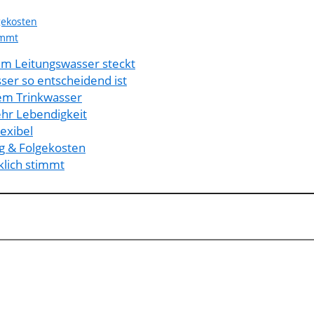
gekosten
immt
nem Leitungswasser steckt
er so entscheidend ist
nem Trinkwasser
hr Lebendigkeit
lexibel
ng & Folgekosten
klich stimmt
.lebendiges-trinkwasser.de per E-Mail erhalten. In jedem Newsletter gibt es einen Lin