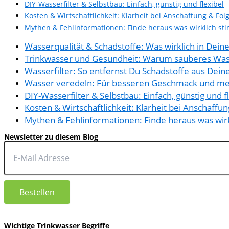
DIY-Wasserfilter & Selbstbau: Einfach, günstig und flexibel
Kosten & Wirtschaftlichkeit: Klarheit bei Anschaffung & Fol
Mythen & Fehlinformationen: Finde heraus was wirklich st
Wasserqualität & Schadstoffe: Was wirklich in Dei
Trinkwasser und Gesundheit: Warum sauberes Wass
Wasserfilter: So entfernst Du Schadstoffe aus Dei
Wasser veredeln: Für besseren Geschmack und me
DIY-Wasserfilter & Selbstbau: Einfach, günstig und f
Kosten & Wirtschaftlichkeit: Klarheit bei Anschaffu
Mythen & Fehlinformationen: Finde heraus was wir
Newsletter zu diesem Blog
Ja, ich möchte regelmäßig aktuelle Informationen zu Inhalten und Produkten von www
Informationen zur Verarbeitung deiner Daten gibt es in der
Datenschutzerklärung
.
Wichtige Trinkwasser Begriffe