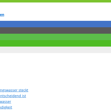
ren
ungswasser steckt
ntscheidend ist
kwasser
digkeit